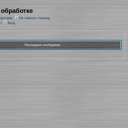
 обработке
частники
На главную страницу
/
Вход
Последнее сообщение