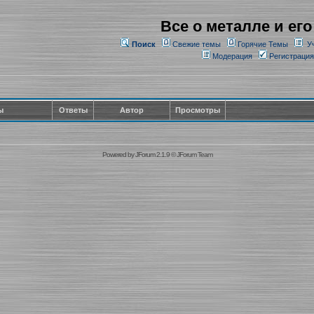
Все о металле и его
Поиск
Свежие темы
Горячие Темы
У
Модерация
Регистрация
ы
Ответы
Автор
Просмотры
Powered by
JForum 2.1.9
©
JForum Team