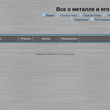
Все о металле и его
Поиск
Свежие темы
Горячие Темы
У
Модерация
Регистрация
ы
Ответы
Автор
Просмотры
Powered by
JForum 2.1.9
©
JForum Team