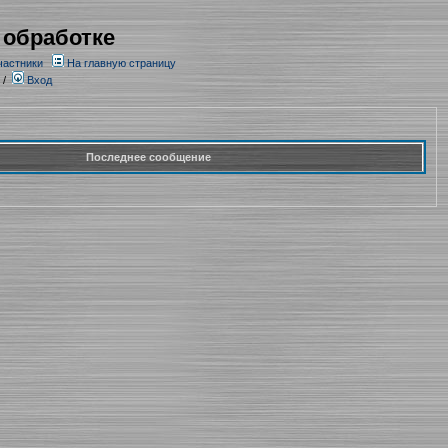
 обработке
частники
На главную страницу
/
Вход
Последнее сообщение