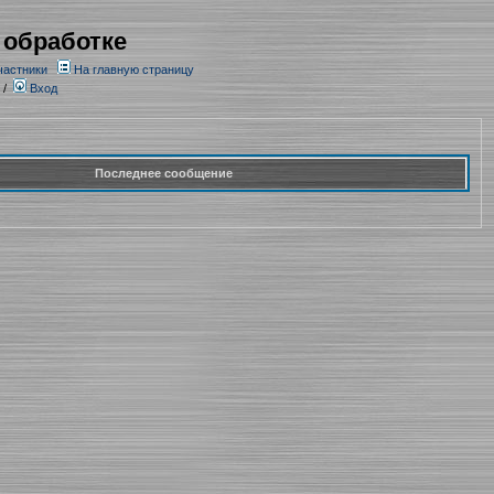
 обработке
частники
На главную страницу
/
Вход
Последнее сообщение