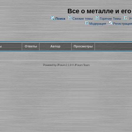
Все о металле и его
Поиск
Свежие темы
Горячие Темы
У
Модерация
Регистрация
ы
Ответы
Автор
Просмотры
Powered by
JForum 2.1.9
©
JForum Team