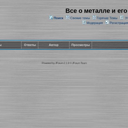
Все о металле и его
Поиск
Свежие темы
Горячие Темы
У
Модерация
Регистрация
ы
Ответы
Автор
Просмотры
Powered by
JForum 2.1.9
©
JForum Team