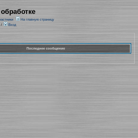
 обработке
частники
На главную страницу
/
Вход
Последнее сообщение