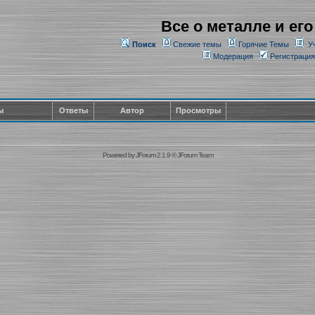
Все о металле и его
Поиск
Свежие темы
Горячие Темы
У
Модерация
Регистрация
ы
Ответы
Автор
Просмотры
Powered by
JForum 2.1.9
©
JForum Team