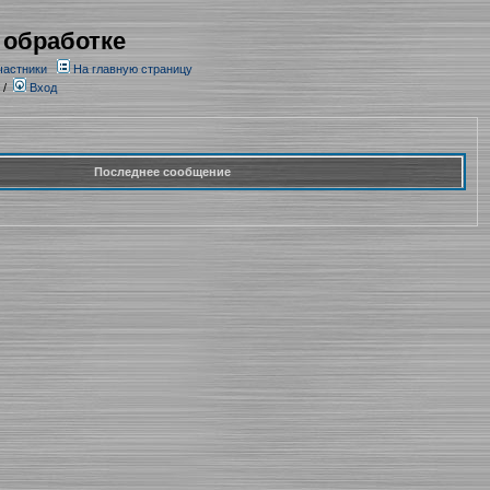
 обработке
частники
На главную страницу
/
Вход
Последнее сообщение