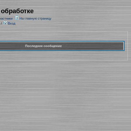
 обработке
частники
На главную страницу
/
Вход
Последнее сообщение