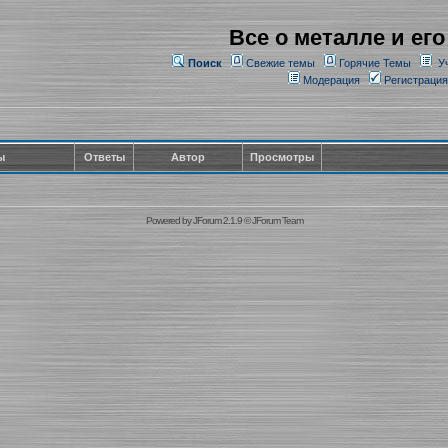
Все о металле и его
Поиск
Свежие темы
Горячие Темы
У
Модерация
Регистрация
ы
Ответы
Автор
Просмотры
Powered by
JForum 2.1.9
©
JForum Team