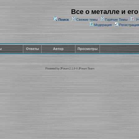
Все о металле и его
Поиск
Свежие темы
Горячие Темы
У
Модерация
Регистрация
ы
Ответы
Автор
Просмотры
Powered by
JForum 2.1.9
©
JForum Team