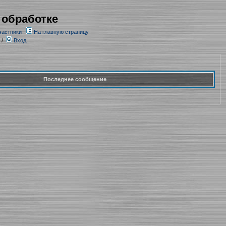
 обработке
частники
На главную страницу
/
Вход
Последнее сообщение