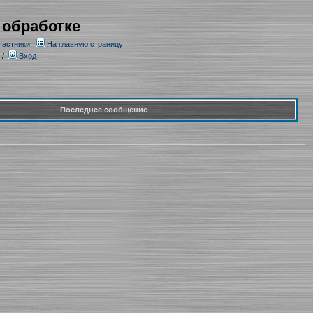
 обработке
частники
На главную страницу
/
Вход
Последнее сообщение