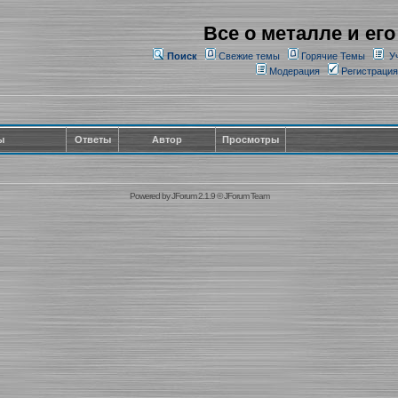
Все о металле и его
Поиск
Свежие темы
Горячие Темы
У
Модерация
Регистрация
ы
Ответы
Автор
Просмотры
Powered by
JForum 2.1.9
©
JForum Team