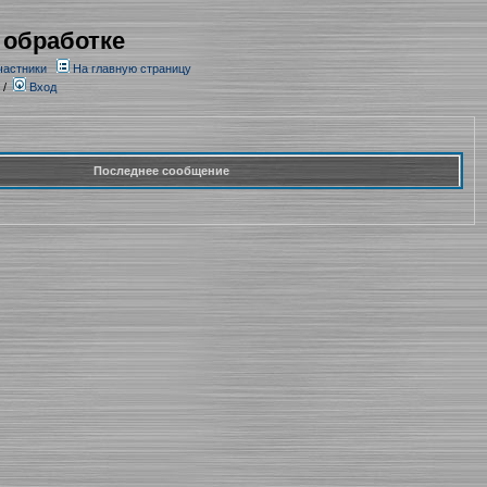
 обработке
частники
На главную страницу
/
Вход
Последнее сообщение