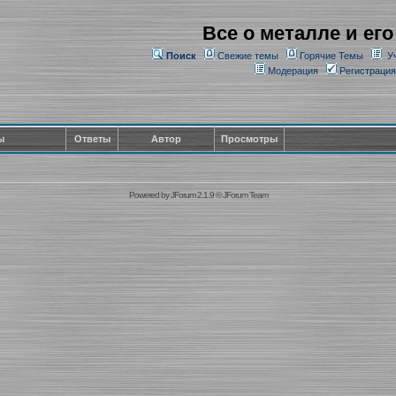
Все о металле и его
Поиск
Свежие темы
Горячие Темы
У
Модерация
Регистрация
ы
Ответы
Автор
Просмотры
Powered by
JForum 2.1.9
©
JForum Team