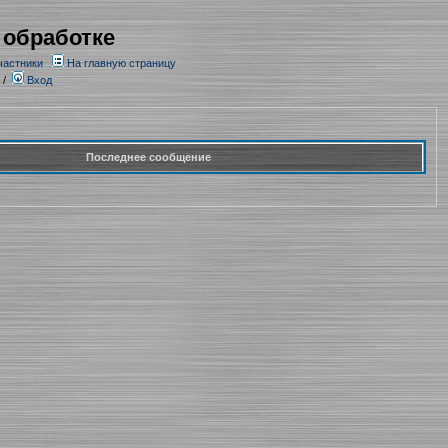
 обработке
частники
На главную страницу
/
Вход
Последнее сообщение