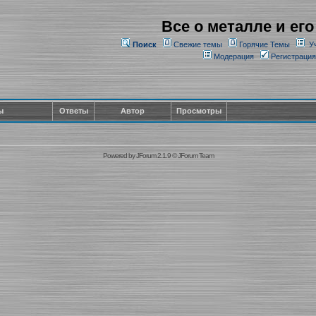
Все о металле и его
Поиск
Свежие темы
Горячие Темы
У
Модерация
Регистрация
ы
Ответы
Автор
Просмотры
Powered by
JForum 2.1.9
©
JForum Team