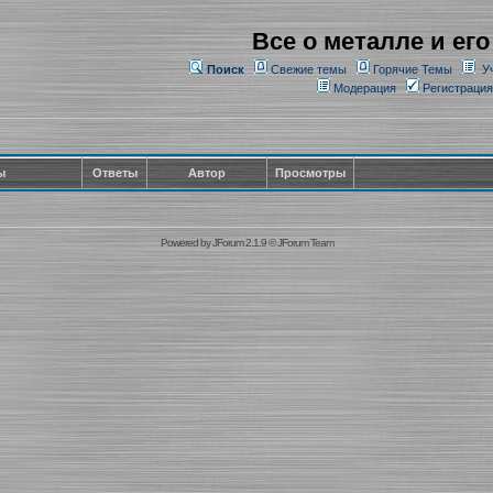
Все о металле и его
Поиск
Свежие темы
Горячие Темы
У
Модерация
Регистрация
ы
Ответы
Автор
Просмотры
Powered by
JForum 2.1.9
©
JForum Team