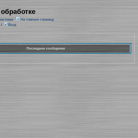
 обработке
частники
На главную страницу
/
Вход
Последнее сообщение