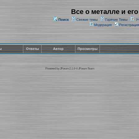
Все о металле и его
Поиск
Свежие темы
Горячие Темы
У
Модерация
Регистрация
ы
Ответы
Автор
Просмотры
Powered by
JForum 2.1.9
©
JForum Team