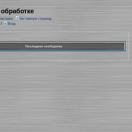
 обработке
частники
На главную страницу
/
Вход
Последнее сообщение