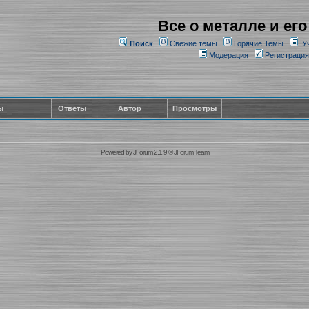
Все о металле и его
Поиск
Свежие темы
Горячие Темы
У
Модерация
Регистрация
ы
Ответы
Автор
Просмотры
Powered by
JForum 2.1.9
©
JForum Team