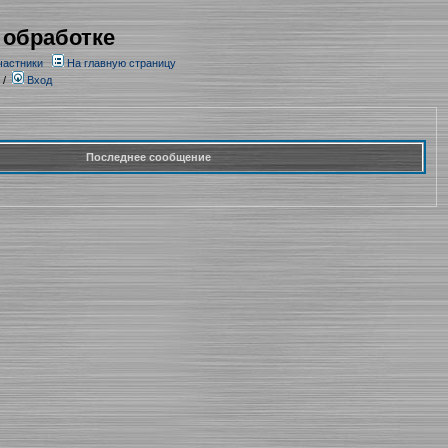
 обработке
частники
На главную страницу
/
Вход
Последнее сообщение