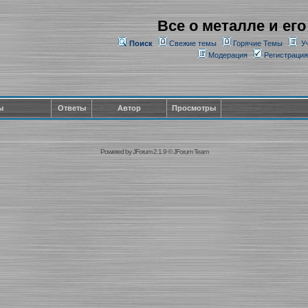
Все о металле и его
Поиск
Свежие темы
Горячие Темы
У
Модерация
Регистрация
ы
Ответы
Автор
Просмотры
Powered by
JForum 2.1.9
©
JForum Team