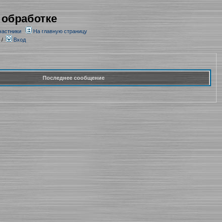
 обработке
частники
На главную страницу
/
Вход
Последнее сообщение