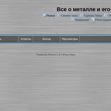
Все о металле и его
Поиск
Свежие темы
Горячие Темы
У
Модерация
Регистрация
ы
Ответы
Автор
Просмотры
Powered by
JForum 2.1.9
©
JForum Team