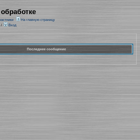
 обработке
частники
На главную страницу
/
Вход
Последнее сообщение