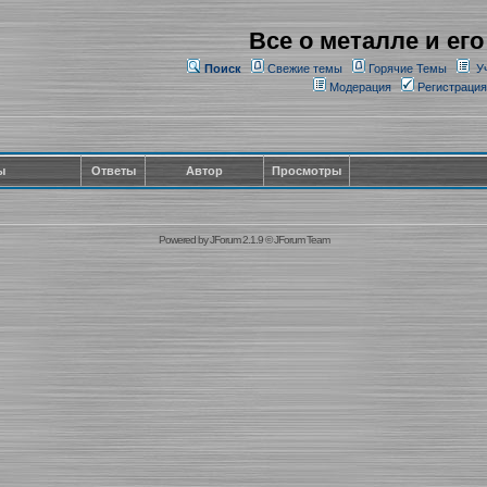
Все о металле и его
Поиск
Свежие темы
Горячие Темы
У
Модерация
Регистрация
ы
Ответы
Автор
Просмотры
Powered by
JForum 2.1.9
©
JForum Team