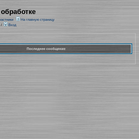
 обработке
частники
На главную страницу
/
Вход
Последнее сообщение