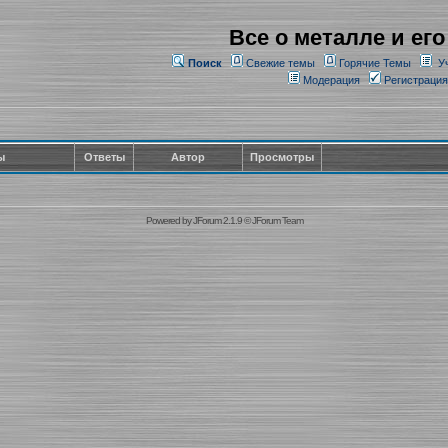
Все о металле и его
Поиск
Свежие темы
Горячие Темы
У
Модерация
Регистрация
ы
Ответы
Автор
Просмотры
Powered by
JForum 2.1.9
©
JForum Team