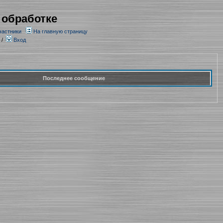
 обработке
частники
На главную страницу
/
Вход
Последнее сообщение