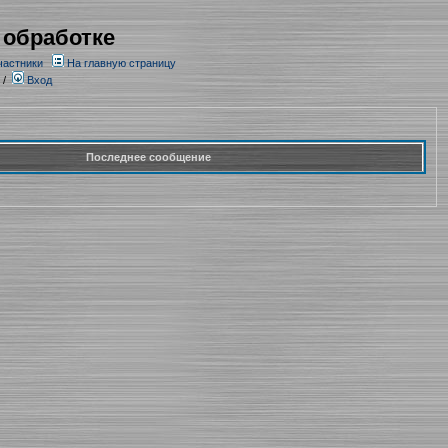
 обработке
частники
На главную страницу
/
Вход
Последнее сообщение