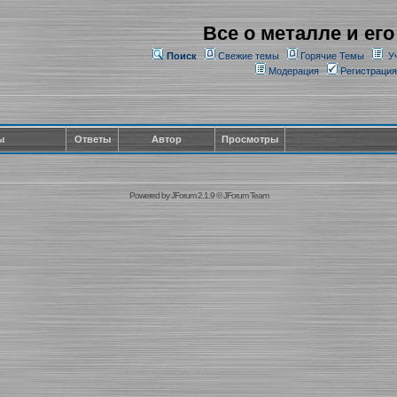
Все о металле и его
Поиск
Свежие темы
Горячие Темы
У
Модерация
Регистрация
ы
Ответы
Автор
Просмотры
Powered by
JForum 2.1.9
©
JForum Team