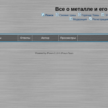
Все о металле и его
Поиск
Свежие темы
Горячие Темы
У
Модерация
Регистрация
ы
Ответы
Автор
Просмотры
Powered by
JForum 2.1.9
©
JForum Team