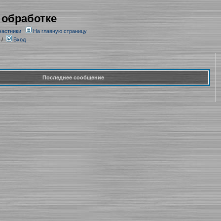
 обработке
частники
На главную страницу
/
Вход
Последнее сообщение