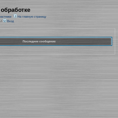
 обработке
частники
На главную страницу
/
Вход
Последнее сообщение