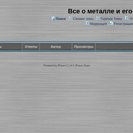
Все о металле и его
Поиск
Свежие темы
Горячие Темы
У
Модерация
Регистрация
ы
Ответы
Автор
Просмотры
Powered by
JForum 2.1.9
©
JForum Team