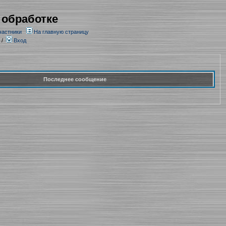
 обработке
частники
На главную страницу
/
Вход
Последнее сообщение