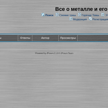
Все о металле и его
Поиск
Свежие темы
Горячие Темы
У
Модерация
Регистрация
ы
Ответы
Автор
Просмотры
Powered by
JForum 2.1.9
©
JForum Team