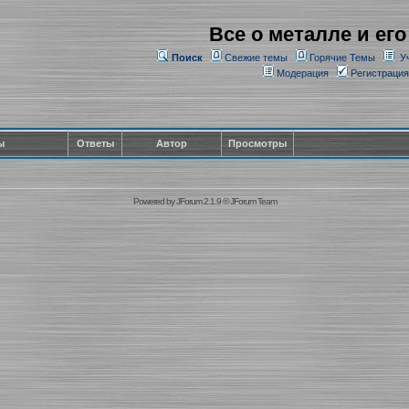
Все о металле и его
Поиск
Свежие темы
Горячие Темы
У
Модерация
Регистрация
ы
Ответы
Автор
Просмотры
Powered by
JForum 2.1.9
©
JForum Team