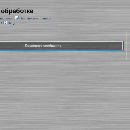
 обработке
частники
На главную страницу
/
Вход
Последнее сообщение