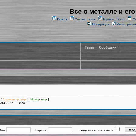
Все о металле и его
Поиск
Свежие темы
Горячие Темы
У
Модерация
Регистрация
Темы
Сообщения
 [
Администратор
] [
Модератор
]
/03/2022 19:49:41
Имя:
Пароль:
Входить автоматически