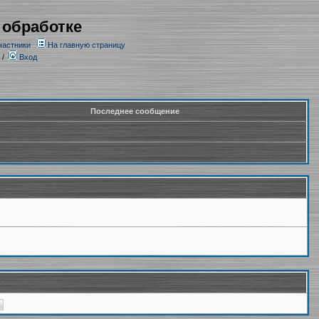
 обработке
частники
На главную страницу
/
Вход
Последнее сообщение