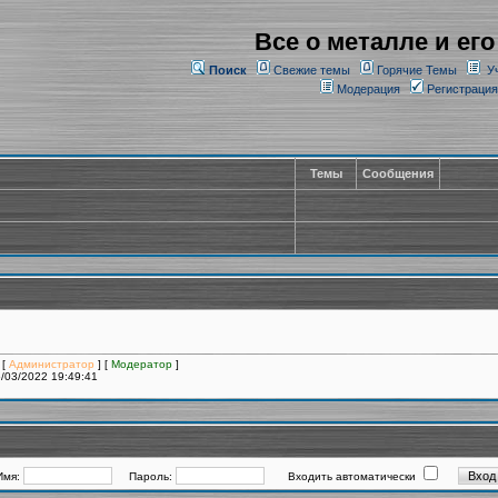
Все о металле и его
Поиск
Свежие темы
Горячие Темы
У
Модерация
Регистрация
Темы
Сообщения
 [
Администратор
] [
Модератор
]
/03/2022 19:49:41
Имя:
Пароль:
Входить автоматически