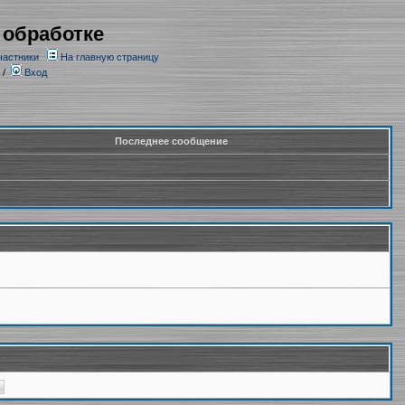
 обработке
частники
На главную страницу
/
Вход
Последнее сообщение