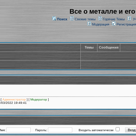
Все о металле и его
Поиск
Свежие темы
Горячие Темы
У
Модерация
Регистрация
Темы
Сообщения
 [
Администратор
] [
Модератор
]
/03/2022 19:49:41
Имя:
Пароль:
Входить автоматически