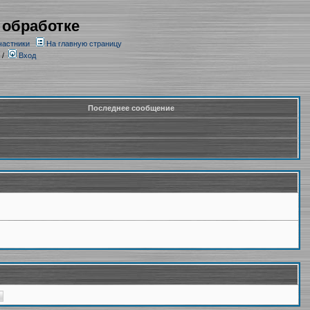
 обработке
частники
На главную страницу
/
Вход
Последнее сообщение