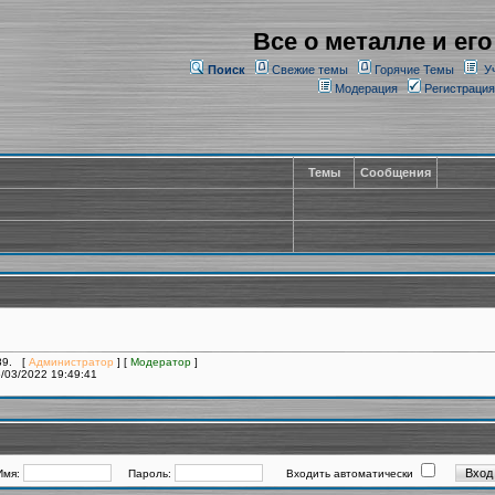
Все о металле и его
Поиск
Свежие темы
Горячие Темы
У
Модерация
Регистрация
Темы
Сообщения
189. [
Администратор
] [
Модератор
]
/03/2022 19:49:41
Имя:
Пароль:
Входить автоматически