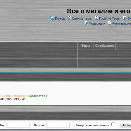
Все о металле и его
Поиск
Свежие темы
Горячие Темы
У
Модерация
Регистрация
Темы
Сообщения
 [
Администратор
] [
Модератор
]
/03/2022 19:49:41
Имя:
Пароль:
Входить автоматически