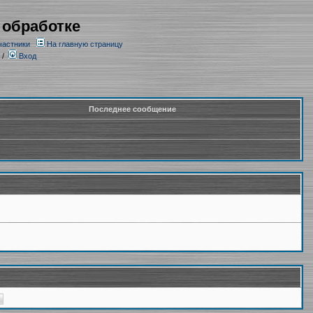
 обработке
частники
На главную страницу
/
Вход
Последнее сообщение