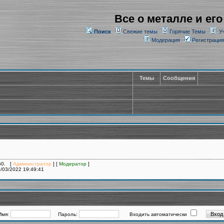
Все о металле и его
Поиск
Свежие темы
Горячие Темы
У
Модерация
Регистрация
Темы
Сообщения
260. [
Администратор
] [
Модератор
]
/03/2022 19:49:41
Имя:
Пароль:
Входить автоматически