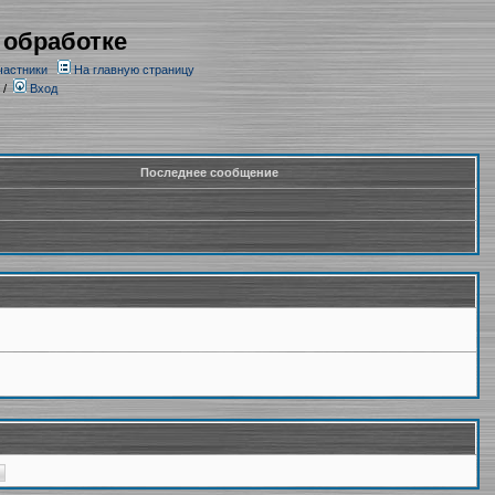
 обработке
частники
На главную страницу
/
Вход
Последнее сообщение