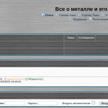
Все о металле и его
Поиск
Свежие темы
Горячие Темы
У
Модерация
Регистрация
Темы
Сообщения
374. [
Администратор
] [
Модератор
]
/03/2022 19:49:41
Имя:
Пароль:
Входить автоматически