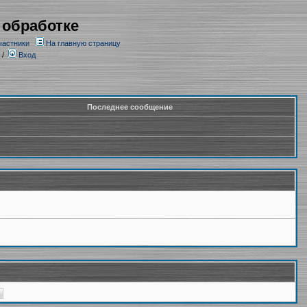
 обработке
частники
На главную страницу
/
Вход
Последнее сообщение