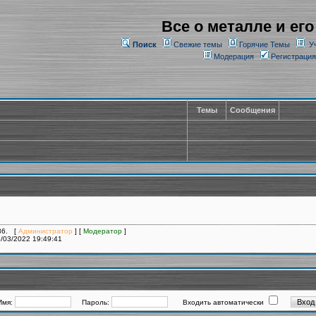
Все о металле и его
Поиск
Свежие темы
Горячие Темы
У
Модерация
Регистрация
Темы
Сообщения
386. [
Администратор
] [
Модератор
]
/03/2022 19:49:41
Имя:
Пароль:
Входить автоматически