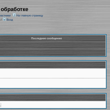
 обработке
частники
На главную страницу
/
Вход
Последнее сообщение