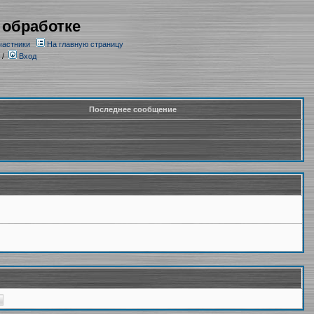
 обработке
частники
На главную страницу
/
Вход
Последнее сообщение