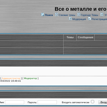
Все о металле и его
Поиск
Свежие темы
Горячие Темы
У
Модерация
Регистрация
Темы
Сообщения
 [
Администратор
] [
Модератор
]
/03/2022 19:49:41
Имя:
Пароль:
Входить автоматически