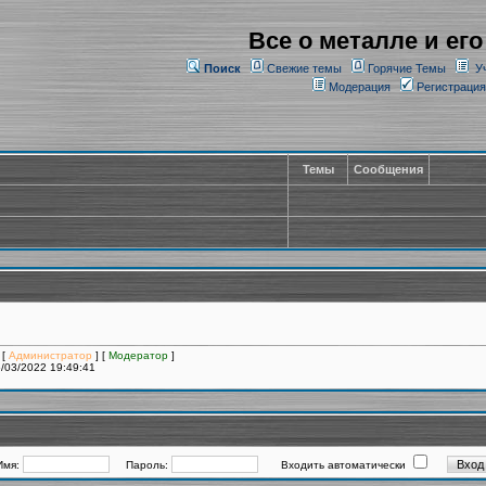
Все о металле и его
Поиск
Свежие темы
Горячие Темы
У
Модерация
Регистрация
Темы
Сообщения
 [
Администратор
] [
Модератор
]
/03/2022 19:49:41
Имя:
Пароль:
Входить автоматически