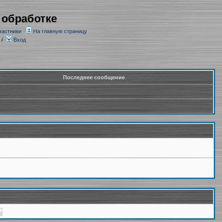
 обработке
частники
На главную страницу
/
Вход
Последнее сообщение