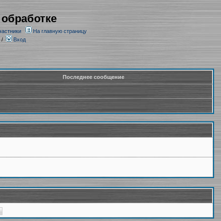
 обработке
частники
На главную страницу
/
Вход
Последнее сообщение