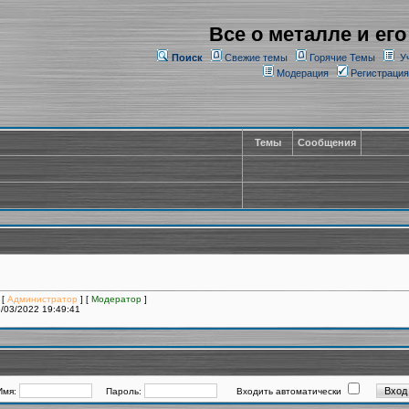
Все о металле и его
Поиск
Свежие темы
Горячие Темы
У
Модерация
Регистрация
Темы
Сообщения
 [
Администратор
] [
Модератор
]
/03/2022 19:49:41
Имя:
Пароль:
Входить автоматически