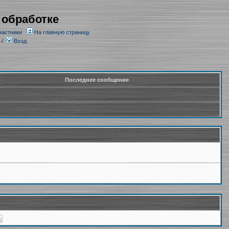
 обработке
частники
На главную страницу
/
Вход
Последнее сообщение