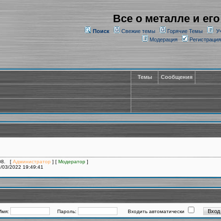
Все о металле и его
Поиск
Свежие темы
Горячие Темы
У
Модерация
Регистрация
Темы
Сообщения
108. [
Администратор
] [
Модератор
]
/03/2022 19:49:41
Имя:
Пароль:
Входить автоматически