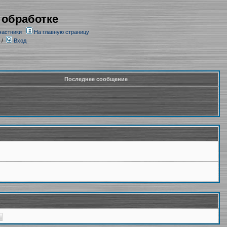
 обработке
частники
На главную страницу
/
Вход
Последнее сообщение