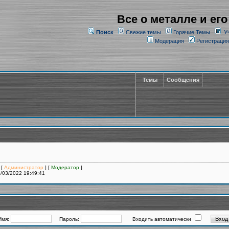
Все о металле и его
Поиск
Свежие темы
Горячие Темы
У
Модерация
Регистрация
Темы
Сообщения
 [
Администратор
] [
Модератор
]
/03/2022 19:49:41
Имя:
Пароль:
Входить автоматически