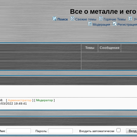
Все о металле и его
Поиск
Свежие темы
Горячие Темы
У
Модерация
Регистрация
Темы
Сообщения
068. [
Администратор
] [
Модератор
]
/03/2022 19:49:41
Имя:
Пароль:
Входить автоматически