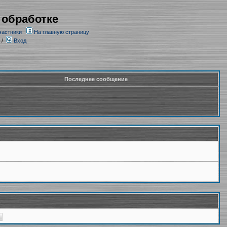
 обработке
частники
На главную страницу
/
Вход
Последнее сообщение