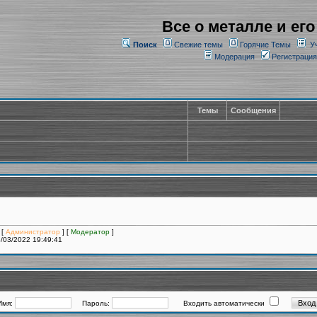
Все о металле и его
Поиск
Свежие темы
Горячие Темы
У
Модерация
Регистрация
Темы
Сообщения
 [
Администратор
] [
Модератор
]
/03/2022 19:49:41
Имя:
Пароль:
Входить автоматически