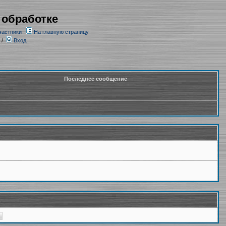
 обработке
частники
На главную страницу
/
Вход
Последнее сообщение