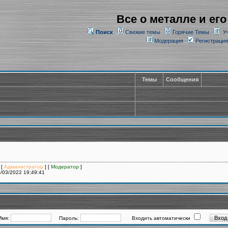
Все о металле и его
Поиск
Свежие темы
Горячие Темы
У
Модерация
Регистрация
Темы
Сообщения
 [
Администратор
] [
Модератор
]
/03/2022 19:49:41
Имя:
Пароль:
Входить автоматически