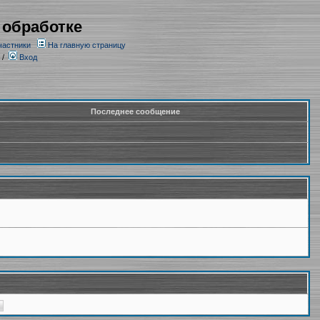
 обработке
частники
На главную страницу
/
Вход
Последнее сообщение