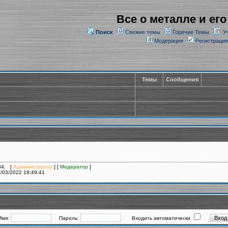
Все о металле и его
Поиск
Свежие темы
Горячие Темы
У
Модерация
Регистрация
Темы
Сообщения
134. [
Администратор
] [
Модератор
]
/03/2022 19:49:41
Имя:
Пароль:
Входить автоматически