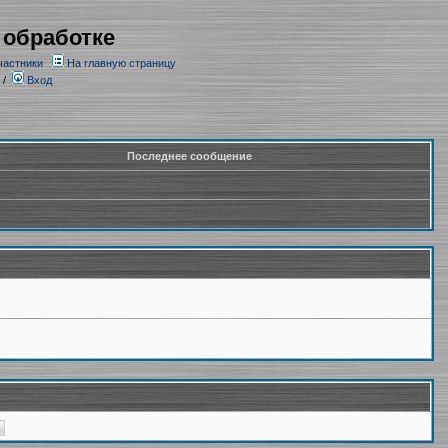
 обработке
частники
На главную страницу
/
Вход
Последнее сообщение