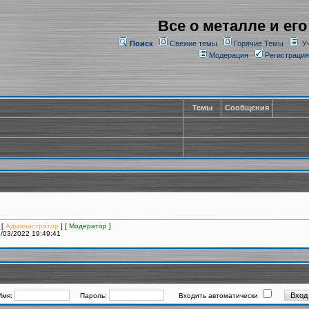
Все о металле и его
Поиск
Свежие темы
Горячие Темы
У
Модерация
Регистрация
Темы
Сообщения
 [
Администратор
] [
Модератор
]
/03/2022 19:49:41
Имя:
Пароль:
Входить автоматически