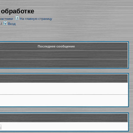
 обработке
частники
На главную страницу
/
Вход
Последнее сообщение