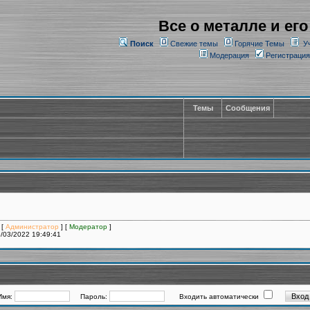
Все о металле и его
Поиск
Свежие темы
Горячие Темы
У
Модерация
Регистрация
Темы
Сообщения
 [
Администратор
] [
Модератор
]
/03/2022 19:49:41
Имя:
Пароль:
Входить автоматически