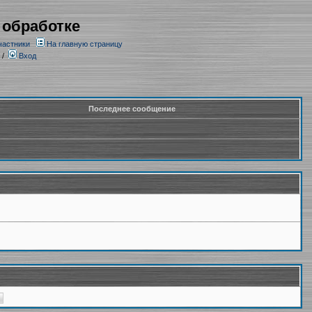
 обработке
частники
На главную страницу
/
Вход
Последнее сообщение