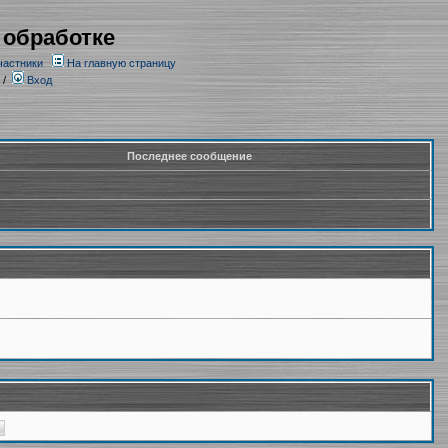
 обработке
частники
На главную страницу
/
Вход
Последнее сообщение