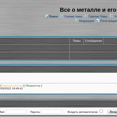
Все о металле и его
Поиск
Свежие темы
Горячие Темы
У
Модерация
Регистрация
Темы
Сообщения
 [
Администратор
] [
Модератор
]
/03/2022 19:49:41
Имя:
Пароль:
Входить автоматически