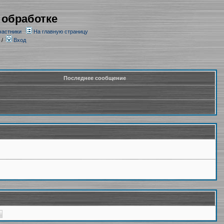
 обработке
частники
На главную страницу
/
Вход
Последнее сообщение