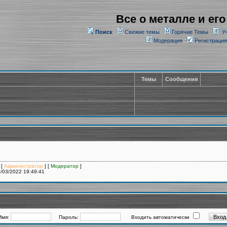
Все о металле и его
Поиск
Свежие темы
Горячие Темы
У
Модерация
Регистрация
Темы
Сообщения
 [
Администратор
] [
Модератор
]
/03/2022 19:49:41
Имя:
Пароль:
Входить автоматически